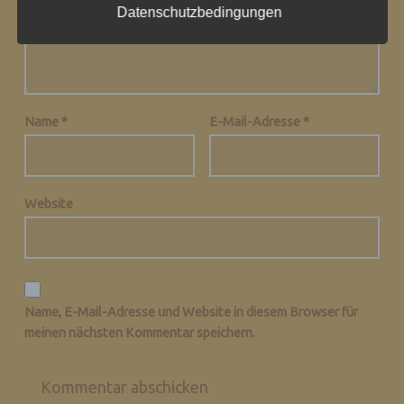
Datenschutzbedingungen
Die Datenschutzerklärung beruht auf den
Begrifflichkeiten, die durch den
Europäischen Richtlinien- und
Verordnungsgeber beim Erlass der
Datenschutz-Grundverordnung (DS-GVO)
Name
*
E-Mail-Adresse
*
verwendet wurden. Unsere
Datenschutzerklärung soll sowohl für die
Öffentlichkeit als auch für unsere Kunden
und Geschäftspartner einfach lesbar und
Website
verständlich sein. Um dies zu gewährleisten,
möchten wir vorab die verwendeten
Begrifflichkeiten erläutern.
Wir verwenden in dieser Datenschutzerklärung
unter anderem die folgenden Begriffe:
Name, E-Mail-Adresse und Website in diesem Browser für
meinen nächsten Kommentar speichern.
A) PERSONENBEZOGENE DATEN