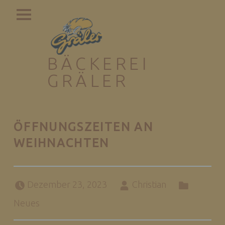
PRIMARY MENU
BÄCKEREI
GRÄLER
Ihr Bäcker für die Ruhrhalbinsel
ÖFFNUNGSZEITEN AN
WEIHNACHTEN
Posted on:
Written by:
Categorized in:
Dezember 23, 2023
Christian
Neues