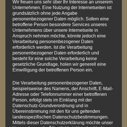
Wir freuen uns sehr über Ihr Interesse an unserem
Unternehmen. Eine Nutzung der Internetseiten ist
grundsätzlich ohne jede Angabe
personenbezogener Daten möglich. Sofern eine
betroffene Person besondere Services unseres
BEITRAGSNAVIGATION
Unternehmens über unsere Internetseite in
Anspruch nehmen möchte, könnte jedoch eine
Verarbeitung personenbezogener Daten
PREVIOUS POST
erforderlich werden. Ist die Verarbeitung
Bäcker (m/w/d)
personenbezogener Daten erforderlich und
besteht für eine solche Verarbeitung keine
gesucht!
gesetzliche Grundlage, holen wir generell eine
Einwilligung der betroffenen Person ein.
Die Verarbeitung personenbezogener Daten,
NEXT POST
beispielsweise des Namens, der Anschrift, E-Mail-
Osterlämmer und
Adresse oder Telefonnummer einer betroffenen
Person, erfolgt stets im Einklang mit der
Öffnungszeiten an
Datenschutz-Grundverordnung und in
Übereinstimmung mit den für uns geltenden
Ostern
landesspezifischen Datenschutzbestimmungen.
Mittels dieser Datenschutzerklärung möchte unser