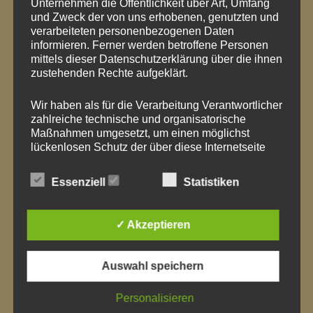
Unternehmen die Öffentlichkeit über Art, Umfang
0 COMMENTS ON
und Zweck der von uns erhobenen, genutzten und
verarbeiteten personenbezogenen Daten
“
ÖFFNUNGSZEITEN AN
informieren. Ferner werden betroffene Personen
WEIHNACHTEN
”
mittels dieser Datenschutzerklärung über die ihnen
zustehenden Rechte aufgeklärt.
Wir haben als für die Verarbeitung Verantwortlicher
SCHREIBE EINEN KOMMENTAR
zahlreiche technische und organisatorische
Maßnahmen umgesetzt, um einen möglichst
Deine E-Mail-Adresse wird nicht veröffentlicht.
lückenlosen Schutz der über diese Internetseite
verarbeiteten personenbezogenen Daten
Erforderliche Felder sind mit
*
markiert
sicherzustellen. Dennoch können Internetbasierte
Essenziell
Statistiken
Datenübertragungen grundsätzlich
Kommentar
*
Sicherheitslücken aufweisen, sodass ein absoluter
Schutz nicht gewährleistet werden kann. Aus
✓ Akzeptieren
diesem Grund steht es jeder betroffenen Person
frei, personenbezogene Daten auch auf
alternativen Wegen, beispielsweise telefonisch, an
Auswahl speichern
uns zu übermitteln.
Personalisieren
BEGRIFFSBESTIMMUNGEN